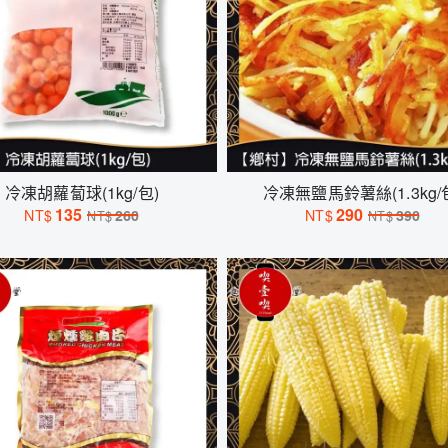
冷凍胡蘿蔔球(1kg/包)
冷凍無鹽馬鈴薯絲(1.3kg/
135
290
NT$
260
NT$
390
NT$
NT$