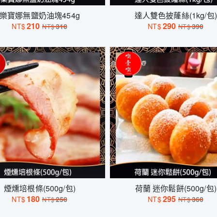
樂寶娜無鹽奶油塊454g
達人雙色披蕯絲(1kg/包)
210
290
NT$
310
NT$
390
NT$
NT$
煙燻培根條(500g/包)
荷蘭 迷你鬆餅(500g/包)
180
295
NT$
250
NT$
360
NT$
NT$