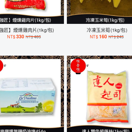
強匠】煙燻雞肉片(1kg/包)
冷凍玉米筍(1kg/包)
330
160
NT$
405
NT$
245
NT$
NT$