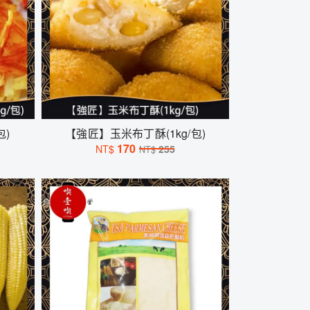
包)
【強匠】玉米布丁酥(1kg/包)
170
NT$
255
NT$