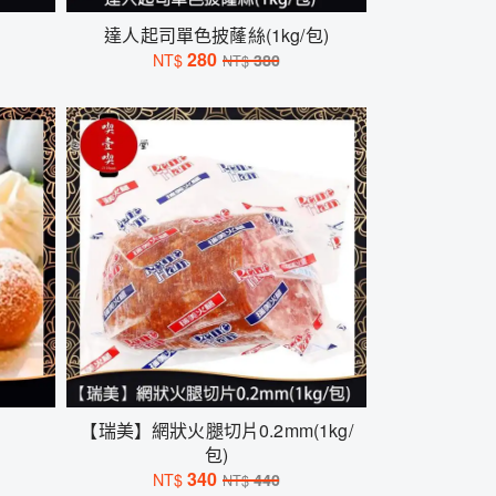
達人起司單色披蕯絲(1kg/包)
280
NT$
380
NT$
【瑞美】網狀火腿切片0.2mm(1kg/
包)
340
NT$
440
NT$