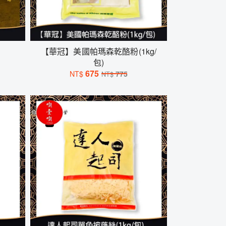
【華冠】美國帕瑪森乾酪粉(1kg/
包)
675
NT$
775
NT$