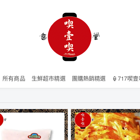
所有商品
生鮮超市精選
團購熱銷精選
🏮717喫