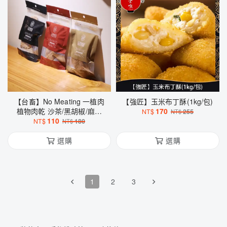
【台畜】No Meating 一植肉
【強匠】玉米布丁酥(1kg/包)
植物肉乾 沙茶/黑胡椒/麻辣
170
NT$
255
NT$
素肉乾 全素 素食 植物性肉乾
110
NT$
180
NT$
素肉片 團購 零食
選購
選購
1
2
3