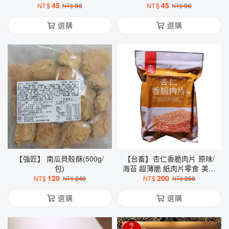
45
45
NT$
90
NT$
90
NT$
NT$
選購
選購
【強匠】 南瓜貝殼酥(500g/
【台畜】杏仁香脆肉片 原味/
包)
海苔 超薄脆 紙肉片零食 美食
120
伴手禮 團購
200
NT$
240
NT$
250
NT$
NT$
選購
選購