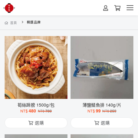
精選品牌
首頁
筍絲蹄膀 1500g/包
薄鹽鯖魚排 140g/片
480
99
NT$
780
NT$
259
NT$
NT$
選購
選購