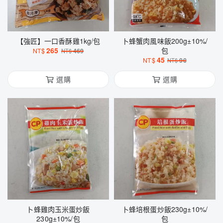
【強匠】一口香酥雞1kg/包
卜蜂蟹肉風味飯200g±10%/
265
包
NT$
469
NT$
45
NT$
90
NT$
選購
選購
卜蜂雞肉玉米蛋炒飯
卜蜂培根蛋炒飯230g±10%/
230g±10%/包
包