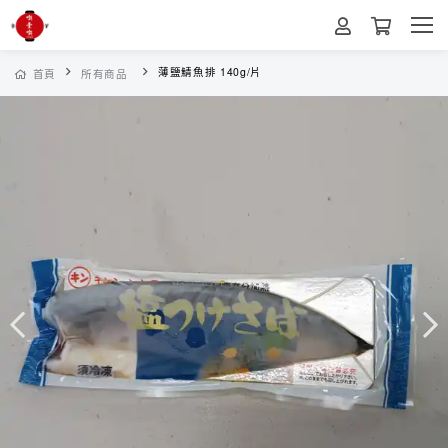
薄鹽鯖魚排 140g/片
首頁
所有商品