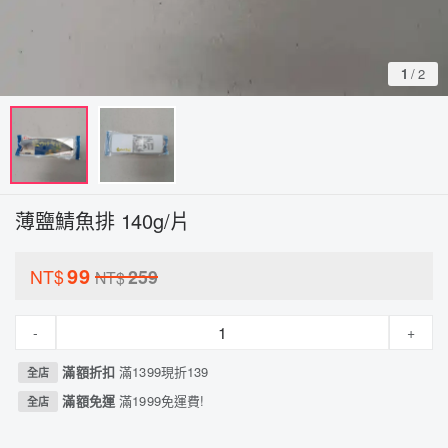
1
/
2
薄鹽鯖魚排 140g/片
99
NT$
259
NT$
-
+
滿額折扣
滿1399現折139
全店
滿額免運
滿1999免運費!
全店