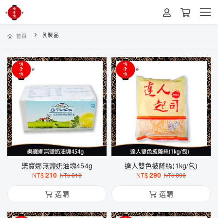
乳製品
首頁
樂寶娜無鹽奶油塊454g
達人雙色披蕯絲(1kg/包)
210
290
NT$
310
NT$
390
NT$
NT$
選購
選購