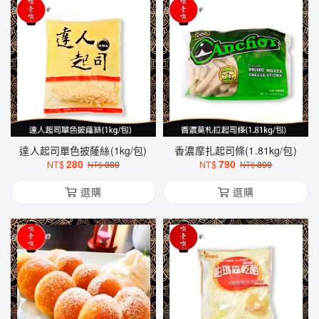
達人起司單色披蕯絲(1kg/包)
香濃摩扎起司條(1.81kg/包)
280
790
NT$
380
NT$
890
NT$
NT$
選購
選購