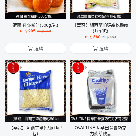
荷蘭 迷你鬆餅(500g/包)
【華冠】紐西蘭帕瑪森乾酪絲
295
(1kg/包)
NT$
360
NT$
560
NT$
660
NT$
選購
選購
【華冠】阿爾丁單色絲(1kg/
OVALTINE 阿華田營養巧克
包)
力麥芽飲品