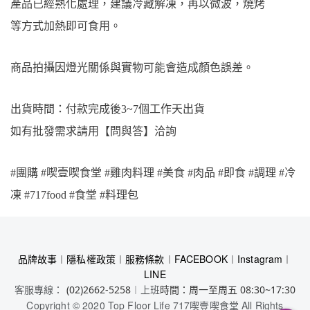
產品已經熟化處理，建議冷藏解凍，再以微波，燒烤
等方式加熱即可食用。
商品拍攝因燈光關係與實物可能會造成顏色誤差。
出貨時間：付款完成後3~7個工作天出貨
如有批發需求請用【問與答】洽詢
#團購 #喫壹喫食堂 #雞肉料理 #美食 #肉品 #即食 #調理 #冷
凍 #717food #食堂 #料理包
品牌故事
︱
隱私權政策
︱
服務條款
︱
FACEBOOK
︱
Instagram
︱
LINE
客服專線：
︱上班
(02)2662-5258
時間：周一至周五 08:30~17:30
Copyright © 2020 Top Floor Life 717喫壹喫食堂 All Rights