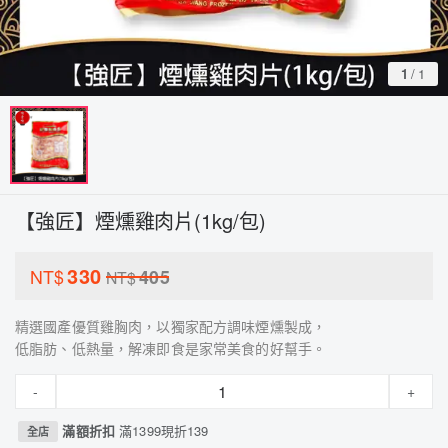
1
/
1
【強匠】煙燻雞肉片(1kg/包)
330
NT$
405
NT$
精選國產優質雞胸肉，以獨家配方調味煙燻製成，
低脂肪、低熱量，解凍即食是家常美食的好幫手。
-
+
滿額折扣
滿1399現折139
全店