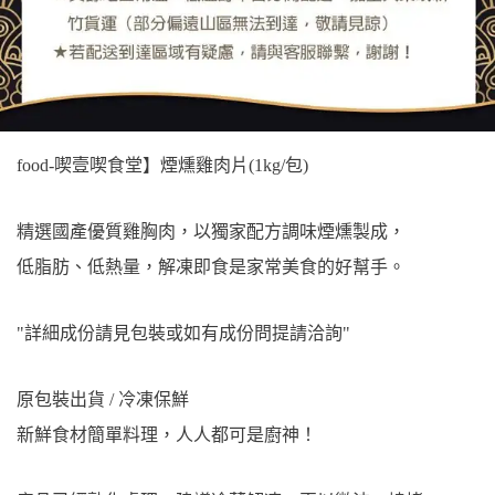
food-喫壹喫食堂】煙燻雞肉片(1kg/包)
精選國產優質雞胸肉，以獨家配方調味煙燻製成，
低脂肪、低熱量，解凍即食是家常美食的好幫手。
"詳細成份請見包裝或如有成份問提請洽詢"
原包裝出貨 / 冷凍保鮮
新鮮食材簡單料理，人人都可是廚神！