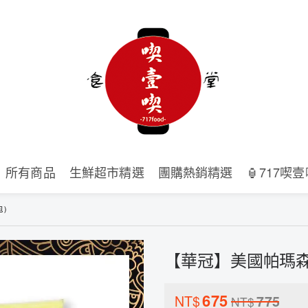
所有商品
生鮮超市精選
團購熱銷精選
🏮717喫
包)
【華冠】美國帕瑪森乾
675
NT$
775
NT$