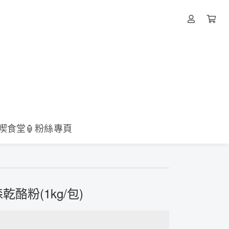
壹喫食堂🏮粉絲專頁
酪粉(1kg/包)