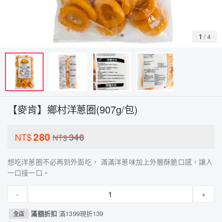
1
/
4
【麥肯】鄉村洋蔥圈(907g/包)
280
NT$
340
NT$
想吃洋蔥圈不必再到外面吃， 滿滿洋蔥味加上外層酥脆口感，讓人
一口接一口。
-
+
滿額折扣
滿1399現折139
全店