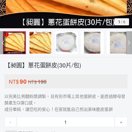
1
/
6
【昶圓】蔥花蛋餅皮(30片/包)
90
NT$
190
NT$
以完美比例麵粉漿調製，且有別市場上其他蛋餅皮，是透過酵母發
酵產生Q彈口感，
成分單純，讓您吃的安心！在家就能自己煎出美味脆皮蛋餅
-
+