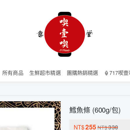
所有商品
生鮮超市精選
團購熱銷精選
🏮717喫
鱈魚條 (600g/包)
255
NT$
330
NT$