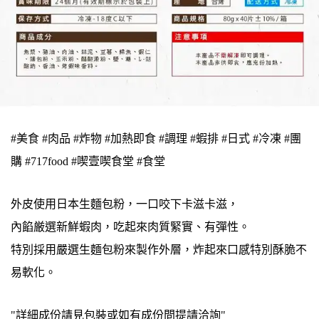
#美食 #肉品 #炸物 #加熱即食 #調理 #蝦排 #日式 #冷凍 #團
購 #717food #喫壹喫食堂 #食堂
外皮使用日本生麵包粉，一口咬下卡滋卡滋，
內餡厳選新鮮蝦肉，吃起來肉質緊實、有彈性。
特別採用嚴選生麵包粉來製作外層，炸起來口感特別酥脆不
易軟化。
"詳細成份請見包裝或如有成份問提請洽詢"