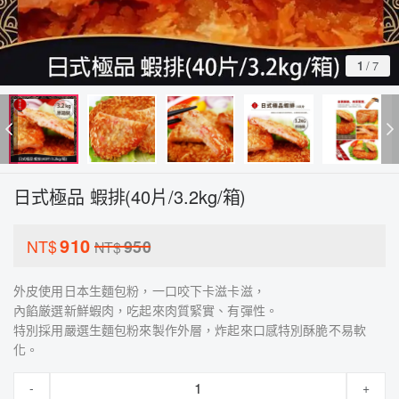
1
/
7
日式極品 蝦排(40片/3.2kg/箱)
910
NT$
950
NT$
外皮使用日本生麵包粉，一口咬下卡滋卡滋，
內餡厳選新鮮蝦肉，吃起來肉質緊實、有彈性。
特別採用嚴選生麵包粉來製作外層，炸起來口感特別酥脆不易軟
化。
-
+