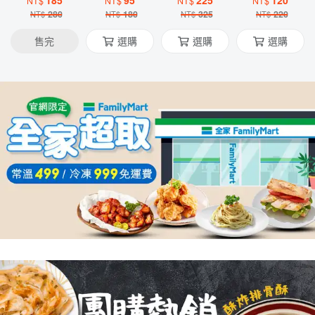
地瓜1KG/包
185
片/1kg/包)
95
雞球(1kg/
225
味/香椿/九
120
NT$
NT$
NT$
NT$
包)
層塔(10片/
280
180
325
220
NT$
NT$
NT$
NT$
包/1.4kg)
售完
選購
選購
選購