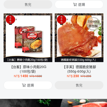
售完
選購
【台畜】原味小肉鬆20G
【淳美】德國脆皮豬腳
(100包/袋)
(550g-600g/入)
1450
230
NT$
1500
NT$
295
NT$
NT$
選購
售完