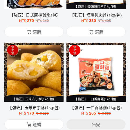
【強匠】日式唐揚雞塊1KG
【強匠】煙燻雞肉片(1kg/包)
270
330
NT$
340
NT$
405
NT$
NT$
選購
選購
【強匠】玉米布丁酥(1kg/包)
【強匠】一口香酥雞(1kg/包)
170
265
NT$
255
NT$
335
NT$
NT$
選購
售完