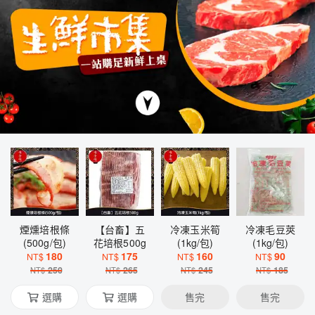
煙燻培根條
【台畜】五
冷凍玉米筍
冷凍毛豆莢
(500g/包)
花培根500g
(1kg/包)
(1kg/包)
180
175
160
90
NT$
NT$
NT$
NT$
250
265
245
185
NT$
NT$
NT$
NT$
選購
選購
售完
售完