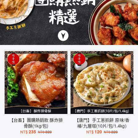
【台畜】團購熱銷款 酥炸排
【唐門】手工蔥抓餅 原味/香
骨酥(1kg/包)
椿/九層塔(10片/包/1.4kg)
235
120
NT$
320
NT$
220
NT$
NT$