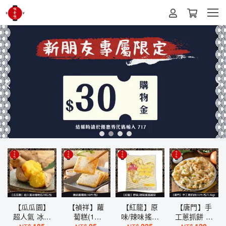
【瓜瓜園】
【禎祥】蘿
【紅龍】原
【唐門】手
超人氣 冰烤
蔔糕(10
味/辣味搖搖
工蔥抓餅 原