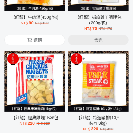
【紅龍】牛肉湯(450g/包)
【紅龍】椒麻雞丁調理包
90
(200g/包)
NT$
190
NT$
70
NT$
170
NT$
選購
售完
【紅龍】經典雞塊1KG/包
【紅龍】特選豬排(10片
220
裝/1.3kg)
NT$
320
NT$
320
NT$
420
NT$