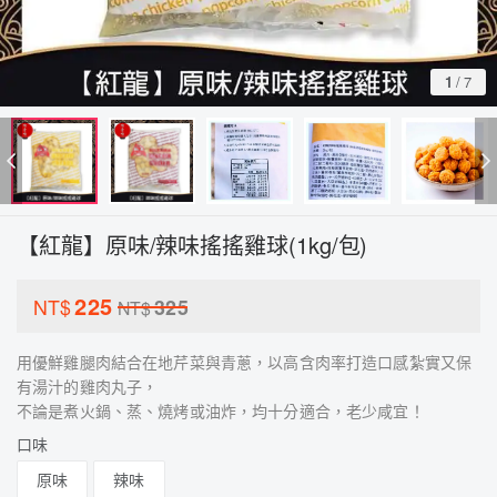
1
/
7
【紅龍】原味/辣味搖搖雞球(1kg/包)
225
NT$
325
NT$
用優鮮雞腿肉結合在地芹菜與青蔥，以高含肉率打造口感紮實又保
有湯汁的雞肉丸子，
不論是煮火鍋、蒸、燒烤或油炸，均十分適合，老少咸宜！
口味
原味
辣味