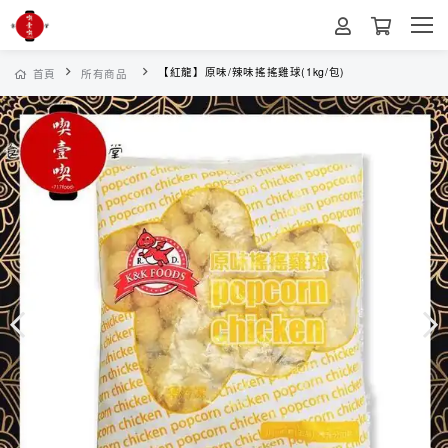
【紅龍】原味/辣味搖搖雞球(1kg/包)
首頁
所有商品