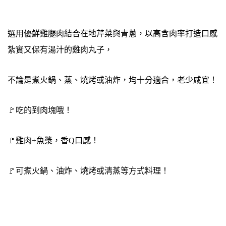
選用優鮮雞腿肉結合在地芹菜與青蔥，以高含肉率打造口感
紮實又保有湯汁的雞肉丸子，
不論是煮火鍋、蒸、燒烤或油炸，均十分適合，老少咸宜！
🚩吃的到肉塊哦！
🚩雞肉+魚漿，香Q口感！
🚩可煮火鍋、油炸、燒烤或清蒸等方式料理！