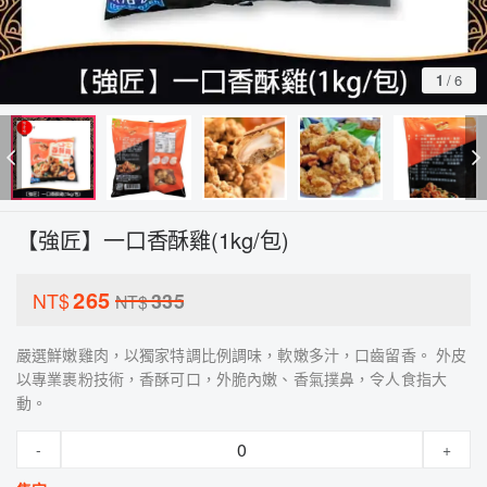
1
/
6
【強匠】一口香酥雞(1kg/包)
265
NT$
335
NT$
嚴選鮮嫩雞肉，以獨家特調比例調味，軟嫩多汁，口齒留香。 外皮
以專業裹粉技術，香酥可口，外脆內嫩、香氣撲鼻，令人食指大
動。
-
+