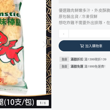
優選雞肉鮮嫩多汁，外皮酥
原包裝出貨 / 冷凍保鮮
想吃炸雞不需要外出排隊，
-
加入購物車
滿額折扣
滿1399現折139
全店
滿額免運
滿1999免運費!
全店
1
/
6