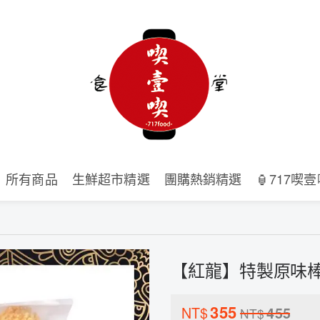
所有商品
生鮮超市精選
團購熱銷精選
🏮717喫
【紅龍】特製原味棒腿
355
NT$
455
NT$