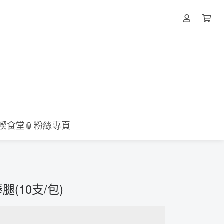
壹喫食堂🏮粉絲專頁
(10支/包)