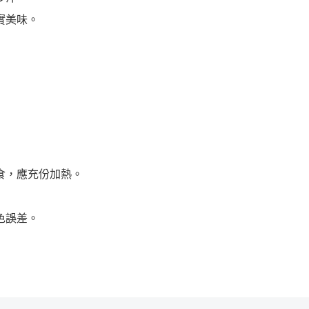
實美味。
食，應充份加熱。
色誤差。