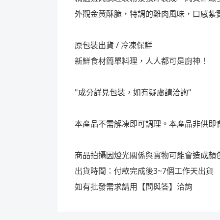
外觀金黃酥脆，特調的雞肉風味，口感紮
原包裝出貨 / 冷凍保鮮
新鮮食材簡單料理，人人都可是廚神！
"成分詳見包裝，如有疑慮請洽詢"
本產品不需解凍即可調理。本產品非供即
商品拍攝因燈光關係與實物可能會造成顏
出貨時間：付款完成後3~7個工作天出貨
如有批發需求請用【問與答】洽詢