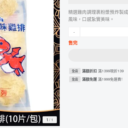
精選雞肉調理裹粉漿預炸製
風味，口感紮實美味。
-
售完
滿額折扣
滿1399現折139
全店
滿額免運
滿1999免運費!
全店
1
/
1