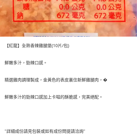
【紅龍】全熟香辣雞腿堡(10片/包)
鮮嫩多汁，勁辣口感。
精選雞肉調理製成，金黃色的表皮裏住新鮮雞腿肉，�
鮮嫩多汁的勁辣口感加上卡嗞的酥脆感，完美絕配。
"詳細成份請見包裝或如有成份問提請洽詢"