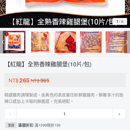
1
/
6
【紅龍】全熟香辣雞腿堡(10片/包)
265
NT$
365
NT$
精選雞肉調理製成，金黃色的表皮裏住新鮮雞腿肉，鮮嫩多汁的勁
辣口感加上卡嗞的酥脆感，完美絕配。
-
+
滿額折扣
滿1399現折139
全店