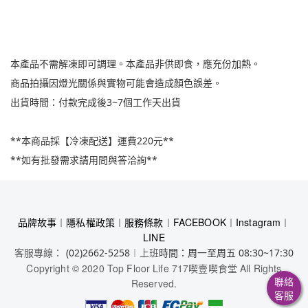
本產品不需解凍即可調理。本產品非供即食，應充份加熱。
商品拍攝因燈光關係與實物可能會造成顏色誤差。
出貨時間：付款完成後3~7個工作天出貨
**本商品採【冷凍配送】運費220元**
**如有批發需求請用問與答洽詢**
品牌故事
︱
隱私權政策
︱
服務條款
︱
FACEBOOK
︱
Instagram
︱
LINE
客服專線：
︱上班
(02)2662-5258
時間：周一至周五 08:30~17:30
Copyright © 2020 Top Floor Life 717喫壹喫食堂 All Rights
聯絡
Reserved.
客服