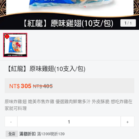
1
/
1
【紅龍】原味雞翅(10支入/包)
305
NT$
405
NT$
原味炸雞翅 媲美市售炸雞 優選雞肉鮮嫩多汁 外皮酥脆 想吃炸雞在
家就可料理
-
+
滿額折扣
滿1399現折139
全店