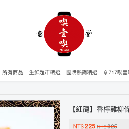
所有商品
生鮮超市精選
團購熱銷精選
🏮717喫
【紅龍】香檸雞柳條(1
225
NT$
325
NT$