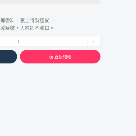
茅等香料，裏上特製麵糊，
口感鮮嫩，入味卻不膩口。
+
直接結帳