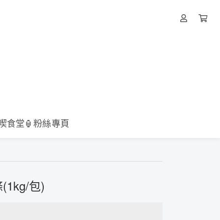
壹喫食堂🏮粉絲專頁
kg/包)