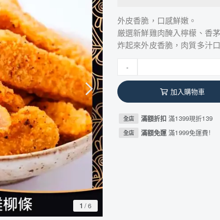
外皮香脆，口感鮮嫩。
厳選新鮮雞肉醃入檸檬、香
炸起來外皮香脆，肉質多汁
-
加入購物車
滿額折扣
滿1399現折139
全店
滿額免運
滿1999免運費!
全店
1
/
6