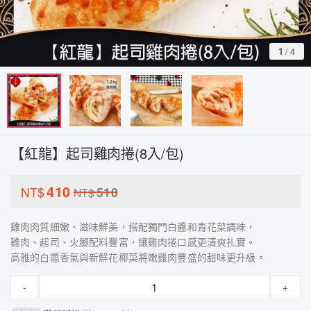
1
/
4
【紅龍】起司雞肉捲(8入/包)
410
NT$
510
NT$
雞肉肉質細嫩、滋味鮮美，搭配獨門白醬和青花菜調味，
雞肉、起司、火腿配料豐富，讓雞肉捲口感更清爽扎實。
高雅的白醬香氣與新鮮花椰菜將嫩雞肉豐盛的甜味更升級。
-
+