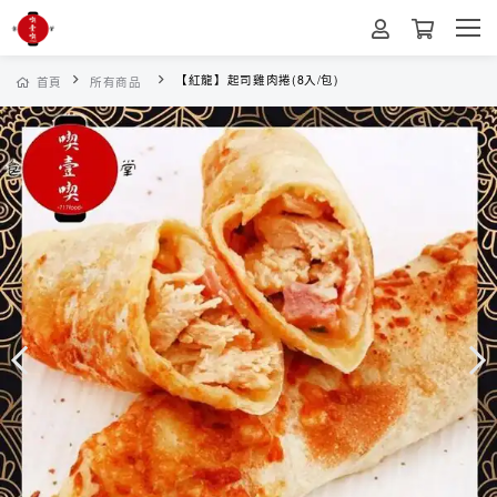
【紅龍】起司雞肉捲(8入/包)
首頁
所有商品