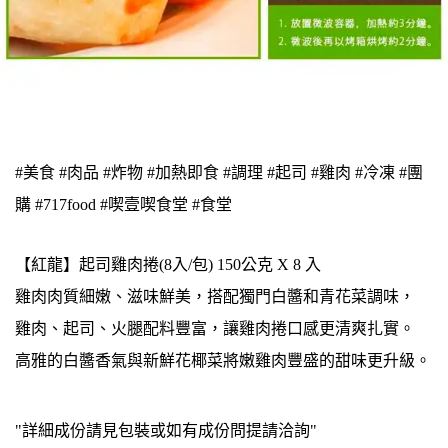
#美食 #肉品 #炸物 #加熱即食 #調理 #起司 #雞肉 #冷凍 #團
購 #717food #喫壹喫食堂 #食堂
【紅龍】起司雞肉捲(8入/包) 150公克 X 8 入
雞肉肉質細嫩、滋味鮮美，搭配獨門白醬和青花菜調味，
雞肉、起司、火腿配料豐富，讓雞肉捲口感更清爽扎實。
高雅的白醬香氣與新鮮花椰菜將嫩雞肉豐盛的甜味更升級。
"詳細成份請見包裝或如有成份問提請洽詢"