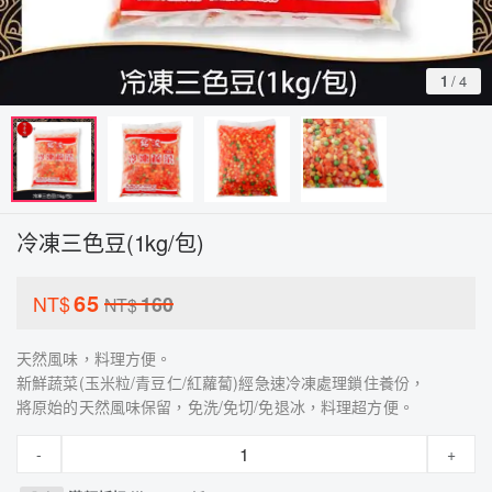
1
/
4
冷凍三色豆(1kg/包)
65
NT$
160
NT$
天然風味，料理方便。
新鮮蔬菜(玉米粒/青豆仁/紅蘿蔔)經急速冷凍處理鎖住養份，
將原始的天然風味保留，免洗/免切/免退冰，料理超方便。
-
+