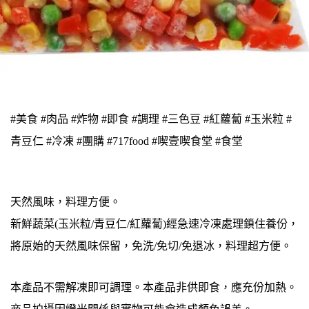
#美食 #肉品 #炸物 #即食 #調理 #三色豆 #紅蘿蔔 #玉米粒 #
青豆仁 #冷凍 #團購 #717food #喫壹喫食堂 #食堂
天然風味，料理方便。
新鮮蔬菜(玉米粒/青豆仁/紅蘿蔔)經急速冷凍處理鎖住養份，
將原始的天然風味保留，免洗/免切/免退冰，料理超方便。
本產品不需解凍即可調理。本產品非供即食，應充份加熱。