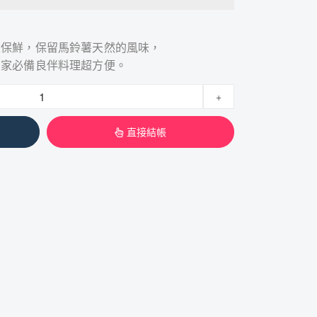
凍保鮮，保留馬鈴薯天然的風味，
居家必備良伴料理超方便。
+
直接結帳