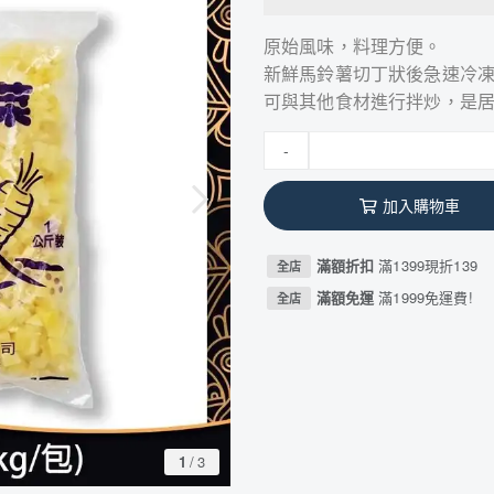
原始風味，料理方便。
新鮮馬鈴薯切丁狀後急速冷
可與其他食材進行拌炒，是
-
加入購物車
滿額折扣
滿1399現折139
全店
滿額免運
滿1999免運費!
全店
1
/
3