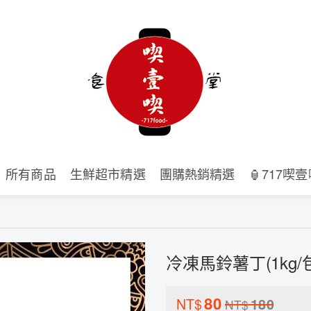
所有商品
生鮮超市精選
團購熱銷精選
🏮717喫
冷凍馬鈴薯丁(1kg/
80
NT$
180
NT$