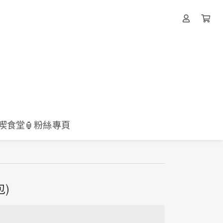
壹喫食堂🏮粉絲專頁
包)