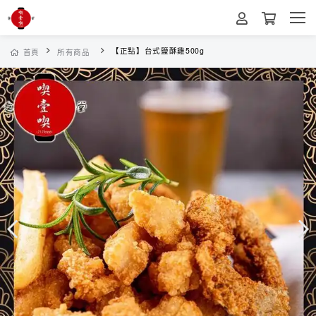
【正點】台式鹽酥雞500g
首頁
所有商品