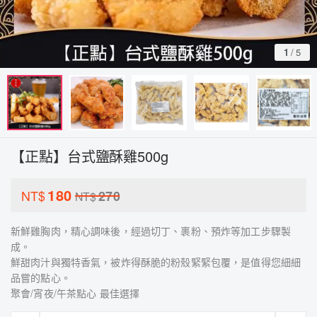
1
/
5
【正點】台式鹽酥雞500g
180
NT$
270
NT$
新鮮雞胸肉，精心調味後，經過切丁、裹粉、預炸等加工步驟製
成。
鮮甜肉汁與獨特香氣，被炸得酥脆的粉殼緊緊包覆，是值得您細細
品嘗的點心。
聚會/宵夜/午茶點心 最佳選擇