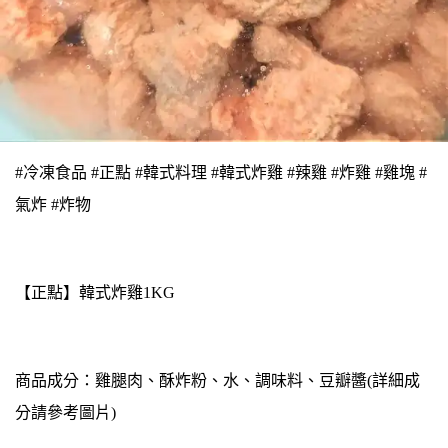
#冷凍食品 #正點 #韓式料理 #韓式炸雞 #辣雞 #炸雞 #雞塊 #
氣炸 #炸物
【正點】韓式炸雞1KG
商品成分：雞腿肉、酥炸粉、水、調味料、豆瓣醬(詳細成
分請參考圖片)