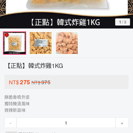
1
/
3
【正點】韓式炸雞1KG
275
NT$
375
NT$
酥脆香噴外皮
獨特醃漬風味
微辣新滋味
-
+